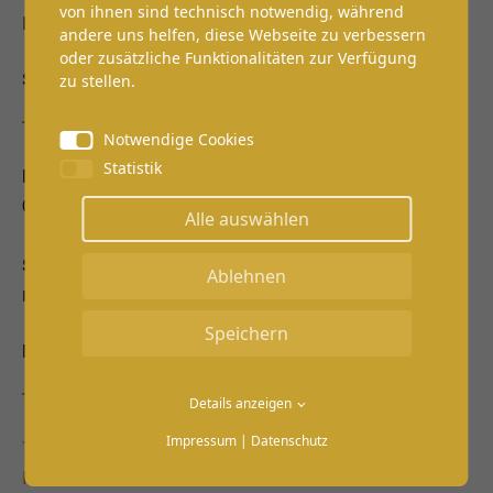
von ihnen sind technisch notwendig, während
E-Mail:
info@zahnaerzte-amdom.de
andere uns helfen, diese Webseite zu verbessern
oder zusätzliche Funktionalitäten zur Verfügung
SPRECHZEITEN
zu stellen.
Notwendige Cookies
Statistik
Montag - Freitag:
08.00 - 20.00 Uhr
Alle auswählen
Samstag:
Ablehnen
nach Vereinbarung
Speichern
LINKS
Details anzeigen
Impressum
|
Datenschutz
Termin buchen
Kontakt